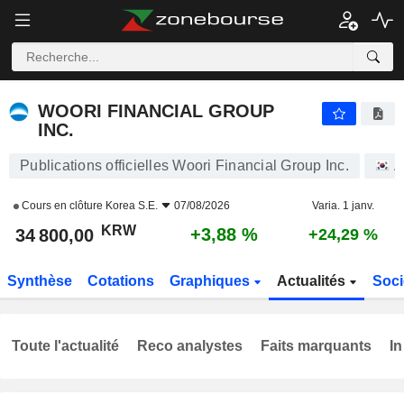
WOORI FINANCIAL GROUP INC.
34 800,00
₩
+3,88 %
WOORI FINANCIAL GROUP
INC.
Publications officielles Woori Financial Group Inc.
A
Cours en clôture
Korea S.E.
07/08/2026
Varia. 1 janv.
KRW
+3,88 %
34 800,00
+24,29 %
Synthèse
Cotations
Graphiques
Actualités
Soci
Toute l'actualité
Reco analystes
Faits marquants
In