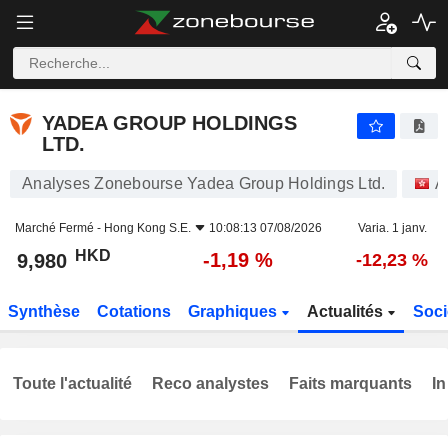
YADEA GROUP HOLDINGS LTD.
9,980
$
-1,19 %
YADEA GROUP HOLDINGS
LTD.
Analyses Zonebourse Yadea Group Holdings Ltd.
A
Marché Fermé -
Hong Kong S.E.
10:08:13 07/08/2026
Varia. 1 janv.
HKD
-1,19 %
9,980
-12,23 %
Synthèse
Cotations
Graphiques
Actualités
Soci
Toute l'actualité
Reco analystes
Faits marquants
In