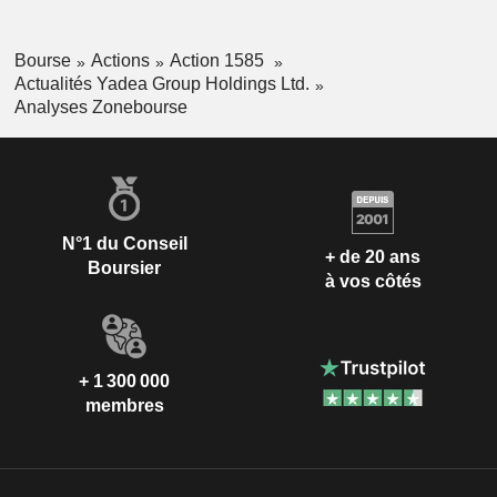
Bourse
Actions
Action 1585
Actualités Yadea Group Holdings Ltd.
Analyses Zonebourse
N°1 du Conseil
+ de 20 ans
Boursier
à vos côtés
+ 1 300 000
membres