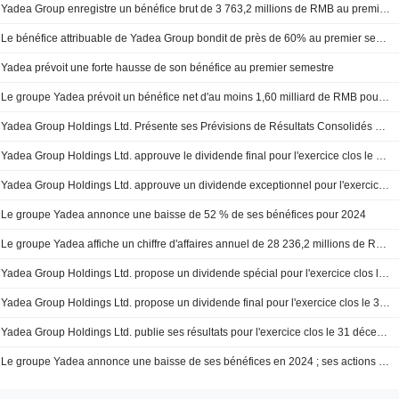
Yadea Group enregistre un bénéfice brut de 3 763,2 millions de RMB au premier semestre
Le bénéfice attribuable de Yadea Group bondit de près de 60% au premier semestre
Yadea prévoit une forte hausse de son bénéfice au premier semestre
Le groupe Yadea prévoit un bénéfice net d'au moins 1,60 milliard de RMB pour le semestre
Yadea Group Holdings Ltd. Présente ses Prévisions de Résultats Consolidés pour les Cinq Premiers Mois Clôturés au 31 Mai 2025
Yadea Group Holdings Ltd. approuve le dividende final pour l'exercice clos le 31 décembre 2024
Yadea Group Holdings Ltd. approuve un dividende exceptionnel pour l'exercice clos le 31 décembre 2024
Le groupe Yadea annonce une baisse de 52 % de ses bénéfices pour 2024
Le groupe Yadea affiche un chiffre d'affaires annuel de 28 236,2 millions de RMB
Yadea Group Holdings Ltd. propose un dividende spécial pour l'exercice clos le 31 décembre 2024, payable le 16 juillet 2025.
Yadea Group Holdings Ltd. propose un dividende final pour l'exercice clos le 31 décembre 2024, payable le 16 juillet 2025.
Yadea Group Holdings Ltd. publie ses résultats pour l'exercice clos le 31 décembre 2024
Le groupe Yadea annonce une baisse de ses bénéfices en 2024 ; ses actions chutent de 3 %.