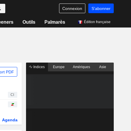
Connexion
S'abonner
eeners
Outils
Palmarès
Édition française
Indices
Europe
Amériques
Asie
ort PDF
CI
Agenda
Secteur
Dérivés
Fonds et ETFs