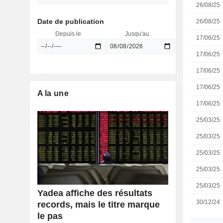
26/08/25
Date de publication
26/08/25
Depuis le
Jusqu'au
17/06/25
17/06/25
17/06/25
17/06/25
A la une
17/06/25
25/03/25
25/03/25
25/03/25
25/03/25
25/03/25
Yadea affiche des résultats
30/12/24
records, mais le titre marque
le pas