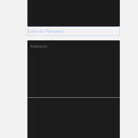
Suite du Palmarès
Palmarès