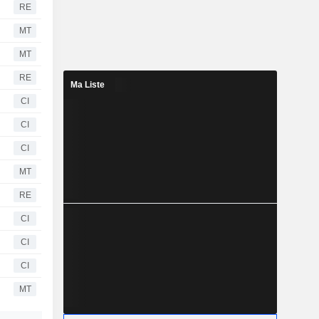
RE
MT
MT
RE
Ma Liste
CI
CI
CI
MT
RE
CI
CI
CI
MT