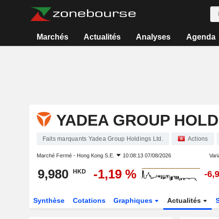
Marchés
Actualités
Analyses
Agenda
YADEA GROUP HOLDI
Faits marquants Yadea Group Holdings Ltd.
Actions
Marché Fermé -
Hong Kong S.E.
10:08:13 07/08/2026
Vari
9,980
-1,19 %
HKD
-6,
Synthèse
Cotations
Graphiques
Actualités