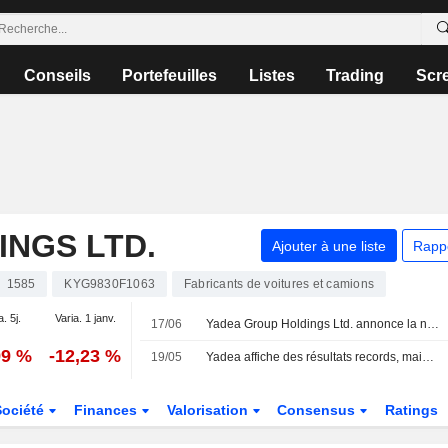
Conseils
Portefeuilles
Listes
Trading
Scr
NGS LTD.
Ajouter à une liste
Rapp
1585
KYG9830F1063
Fabricants de voitures et camions
a. 5j.
Varia. 1 janv.
17/06
Yadea Group Holdings Ltd. annonce la nomination de He Ping en tant qu’administrateur indépendant non exécutif et membre des comités d’audit, de rémunération et de nomination, avec effet au 18 juin 2026
99 %
-12,23 %
19/05
Yadea affiche des résultats records, mais le titre marque le pas
Société
Finances
Valorisation
Consensus
Ratings