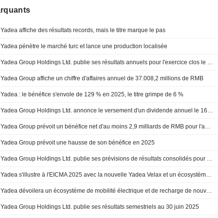
arquants
Yadea affiche des résultats records, mais le titre marque le pas
Yadea pénètre le marché turc et lance une production localisée
Yadea Group Holdings Ltd. publie ses résultats annuels pour l'exercice clos le 31 décembre 2025
Yadea Group affiche un chiffre d'affaires annuel de 37.008,2 millions de RMB
Yadea : le bénéfice s'envole de 129 % en 2025, le titre grimpe de 6 %
Yadea Group Holdings Ltd. annonce le versement d'un dividende annuel le 16 juillet 2026
Yadea Group prévoit un bénéfice net d'au moins 2,9 milliards de RMB pour l'année
Yadea Group prévoit une hausse de son bénéfice en 2025
Yadea Group Holdings Ltd. publie ses prévisions de résultats consolidés pour l'exercice clos le 31 décembre 2025
Yadea s'illustre à l'EICMA 2025 avec la nouvelle Yadea Velax et un écosystème de recharge complet
Yadea dévoilera un écosystème de mobilité électrique et de recharge de nouvelle génération à l'EICMA 2025
Yadea Group Holdings Ltd. publie ses résultats semestriels au 30 juin 2025