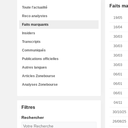
Faits m
Toute l'actualité
Reco analystes
19/05
Faits marquants
16/04
Insiders
30/03
Transcripts
30/03
Communiqués
30/03
Publications officielles
30/03
Autres langues
06/01
Articles Zonebourse
06/01
Analyses Zonebourse
06/01
04/11
Filtres
30/10/25
Rechercher
26/08/25