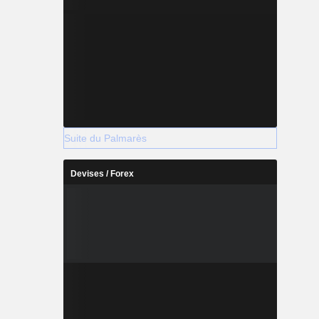
Suite du Palmarès
Devises / Forex