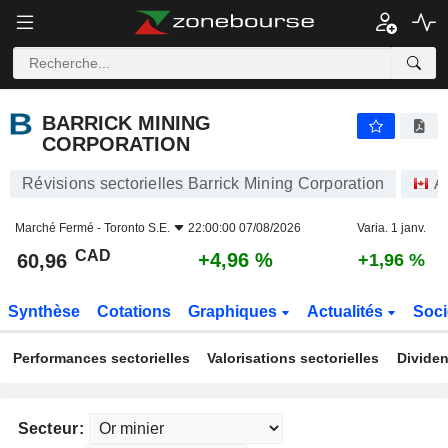
BARRICK MINING CORPORATION
60,96
$
+4,96 %
BARRICK MINING
CORPORATION
Révisions sectorielles Barrick Mining Corporation
A
Marché Fermé -
Toronto S.E.
22:00:00 07/08/2026
Varia. 1 janv.
CAD
+4,96 %
60,96
+1,96 %
Synthèse
Cotations
Graphiques
Actualités
Soci
Performances sectorielles
Valorisations sectorielles
Dividen
Secteur: