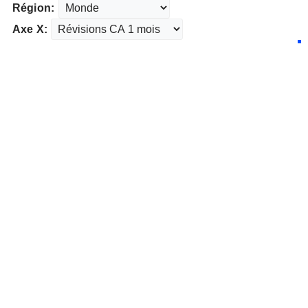
Région:
Axe X: