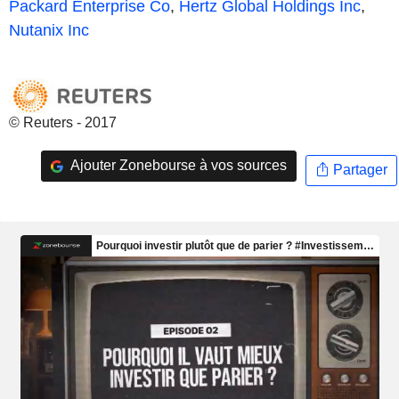
Packard Enterprise Co
,
Hertz Global Holdings Inc
,
Nutanix Inc
© Reuters - 2017
Ajouter Zonebourse à vos sources
Partager