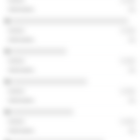
░ ░░░
░░
░░░░░░░░░░░░░░░░░░░░░░░░░░░░░░░░░░
░ ░░░
░░
░░░░░░░░░░░░░░░░
░ ░░░
░░
░░░░░░░░░░░░░░░░░░░░░░
░ ░░░
░░
░░░░░░░░░░░░░░░░░░
░ ░░░
░░