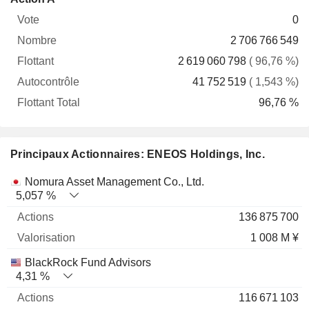
Vote
Nombre
Flottant
Autocontrôle
Total
0
2 706 766 549
2 619 060 798
( 96,76 %)
41 752 519
( 1,543 %)
96,76 %
Principaux Actionnaires: ENEOS Holdings, Inc.
Nom
Actions
%
Valorisation
Nomura Asset Management Co., Ltd.
5,057 %
136 875 700
1 008 M ¥
BlackRock Fund Advisors
4,31 %
116 671 103