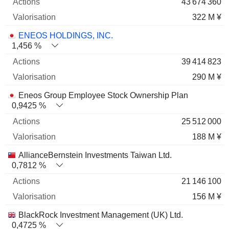
43 674 360
322 M ¥
ENEOS HOLDINGS, INC.
1,456 %
39 414 823
290 M ¥
Eneos Group Employee Stock Ownership Plan
0,9425 %
25 512 000
188 M ¥
AllianceBernstein Investments Taiwan Ltd.
0,7812 %
21 146 100
156 M ¥
BlackRock Investment Management (UK) Ltd.
0,4725 %