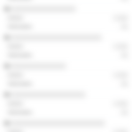
░░░░░░░░░░░░░░░░░░░░
░ ░░░
░░
░░░░░░░░░░░░░░░░░░░░░░░░░░░░
░ ░░░
░░
░░░░░░░░░░░░░░░░░
░ ░░░
░░
░░░░░░░░░░░░░░░░░░░░░░░
░ ░░░
░░
░░░░░░░░░░░░░░░░░░░░░░░░░░░░░