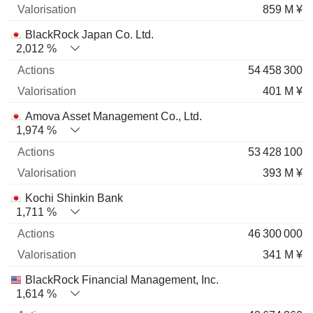
859 M ¥
BlackRock Japan Co. Ltd.
2,012 %
54 458 300
401 M ¥
Amova Asset Management Co., Ltd.
1,974 %
53 428 100
393 M ¥
Kochi Shinkin Bank
1,711 %
46 300 000
341 M ¥
BlackRock Financial Management, Inc.
1,614 %