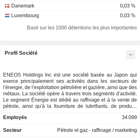
Danemark
0,03 %
Luxembourg
0,03 %
Italie
0,03 %
Basé sur les 1000 détentions les plus importantes
Suisse
0,02 %
Afrique du Sud
0,01 %
Profil Société
Norvège
0,01 %
Autriche
0,01 %
ENEOS Holdings Inc est une société basée au Japon qui
exerce principalement ses activités dans les secteurs de
l'énergie, de l'exploitation pétrolière et gazière, ainsi que des
métaux. La société opère à travers trois segments d'activité.
Le segment Énergie est dédié au raffinage et à la vente de
pétrole, ainsi qu'à la fourniture de lubrifiants, de produits
chimiques de base, de produits chimiques fonctionnels, de
Employés
34 099
gaz, de charbon, d'électricité, d'énergies nouvelles et
d'autres produits. Le segment Exploitation pétrolière et
Secteur
Pétrole et gaz - raffinage / marketing
gazière est dédié à l'exploration, au développement et à la
production de pétrole et de gaz naturel. Le segment Métaux