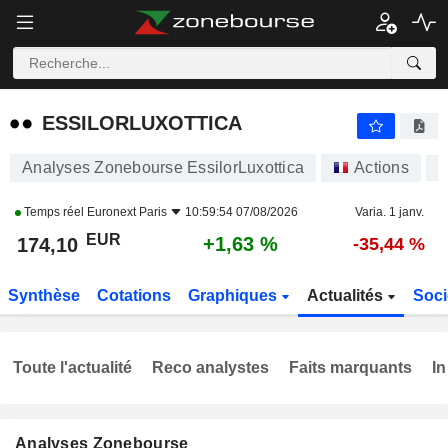
ESSILORLUXOTTICA
174,10
€
+1,63 %
ESSILORLUXOTTICA
Analyses Zonebourse EssilorLuxottica
Actions
E
Temps réel
Euronext Paris
10:59:54 07/08/2026
Varia. 1 janv.
EUR
+1,63 %
174,10
-35,44 %
Synthèse
Cotations
Graphiques
Actualités
Soci
Toute l'actualité
Reco analystes
Faits marquants
In
Analyses Zonebourse