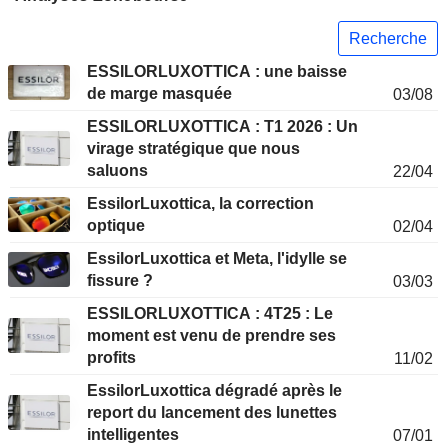
Recherche
ESSILORLUXOTTICA : une baisse
de marge masquée
03/08
ESSILORLUXOTTICA : T1 2026 : Un
virage stratégique que nous
saluons
22/04
EssilorLuxottica, la correction
optique
02/04
EssilorLuxottica et Meta, l'idylle se
fissure ?
03/03
ESSILORLUXOTTICA : 4T25 : Le
moment est venu de prendre ses
profits
11/02
EssilorLuxottica dégradé après le
report du lancement des lunettes
intelligentes
07/01