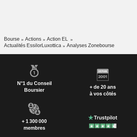
Bourse
Actions
Action EL
Actualités EssilorLuxottica
Analyses Zonebourse
N°1 du Conseil
+ de 20 ans
Boursier
à vos côtés
+ 1 300 000
membres