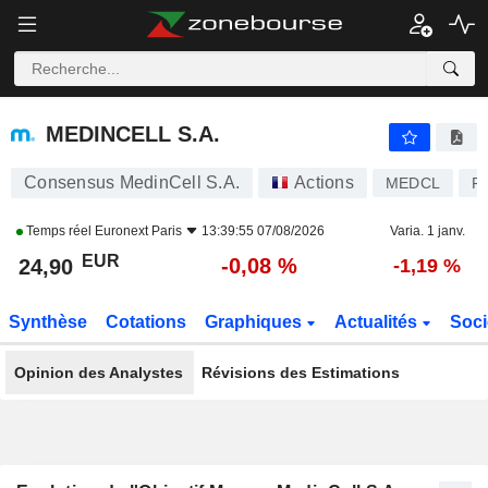
MEDINCELL S.A.
24,90
€
-0,08 %
MEDINCELL S.A.
Consensus MedinCell S.A.
Actions
MEDCL
F
Temps réel
Euronext Paris
13:39:55 07/08/2026
Varia. 1 janv.
EUR
-0,08 %
24,90
-1,19 %
Synthèse
Cotations
Graphiques
Actualités
Soci
Opinion des Analystes
Révisions des Estimations