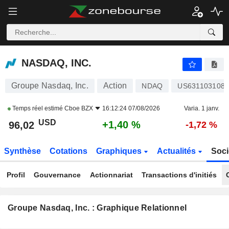
NASDAQ, INC.
96,02
$
+1,40 %
NASDAQ, INC.
Groupe Nasdaq, Inc.
Action
NDAQ
US631103108
Temps réel estimé
Cboe BZX
16:12:24 07/08/2026
Varia. 1 janv.
USD
+1,40 %
96,02
-1,72 %
Synthèse
Cotations
Graphiques
Actualités
Soci
Profil
Gouvernance
Actionnariat
Transactions d'initiés
Groupe Nasdaq, Inc. : Graphique Relationnel