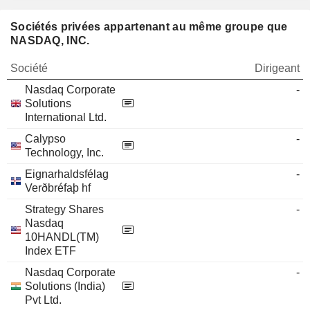
Sociétés privées appartenant au même groupe que
NASDAQ, INC.
Société
Dirigeant
Nasdaq Corporate
-
Solutions
International Ltd.
Calypso
-
Technology, Inc.
Eignarhaldsfélag
-
Verðbréfaþ hf
Strategy Shares
-
Nasdaq
10HANDL(TM)
Index ETF
Nasdaq Corporate
-
Solutions (India)
Pvt Ltd.