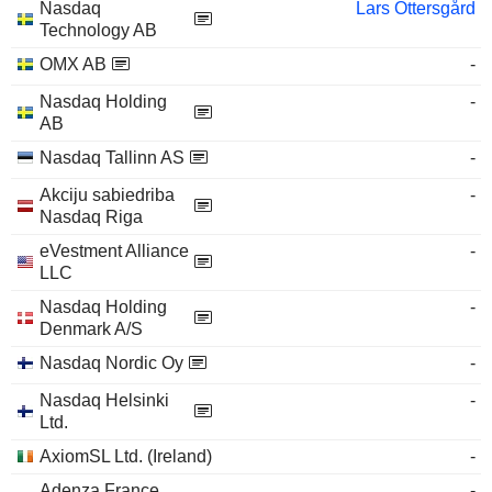
Nasdaq
Lars Ottersgård
Technology AB
OMX AB
-
Nasdaq Holding
-
AB
Nasdaq Tallinn AS
-
Akciju sabiedriba
-
Nasdaq Riga
eVestment Alliance
-
LLC
Nasdaq Holding
-
Denmark A/S
Nasdaq Nordic Oy
-
Nasdaq Helsinki
-
Ltd.
AxiomSL Ltd. (Ireland)
-
Adenza France
-