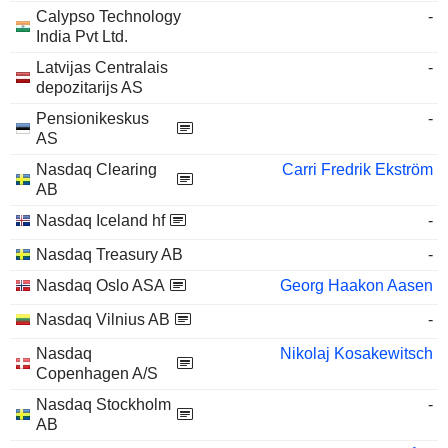
Calypso Technology
-
India Pvt Ltd.
Latvijas Centralais
-
depozitarijs AS
Pensionikeskus
-
AS
Nasdaq Clearing
Carri Fredrik Ekström
AB
Nasdaq Iceland hf
-
Nasdaq Treasury AB
-
Nasdaq Oslo ASA
Georg Haakon Aasen
Nasdaq Vilnius AB
-
Nasdaq
Nikolaj Kosakewitsch
Copenhagen A/S
Nasdaq Stockholm
-
AB