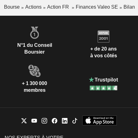
Bourse
Actions
Action FR
Finances Valeo SE
Bilan
N°1 du Conseil
+ de 20 ans
Boursier
à vos côtés
+ 1 300 000
membres
NOS EXPERTS À VOTRE