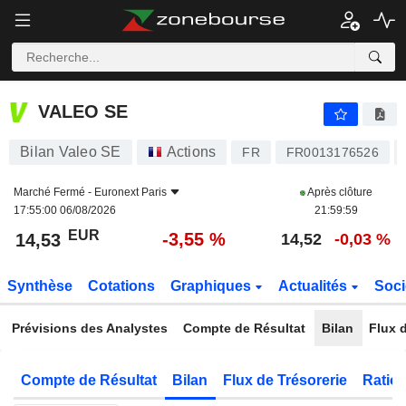
VALEO SE
14,53
€
-3,55 %
VALEO SE
Bilan Valeo SE
Actions
FR
FR0013176526
Marché Fermé -
Euronext Paris
Après clôture
17:55:00 06/08/2026
21:59:59
EUR
-3,55 %
14,53
14,52
-0,03 %
Synthèse
Cotations
Graphiques
Actualités
Soci
Prévisions des Analystes
Compte de Résultat
Bilan
Flux d
Compte de Résultat
Bilan
Flux de Trésorerie
Ratios