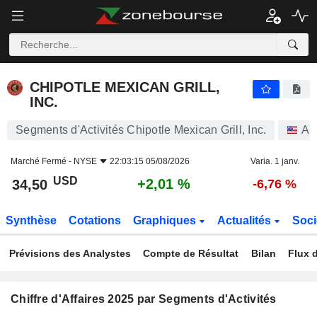
CHIPOTLE MEXICAN GRILL, INC.
34,50
$
+2,01 %
CHIPOTLE MEXICAN GRILL,
INC.
Segments d'Activités Chipotle Mexican Grill, Inc.
Ac
Marché Fermé -
NYSE
22:03:15 05/08/2026
Varia. 1 janv.
USD
+2,01 %
34,50
-6,76 %
Synthèse
Cotations
Graphiques
Actualités
Soci
Prévisions des Analystes
Compte de Résultat
Bilan
Flux d
Chiffre d'Affaires 2025 par Segments d'Activités