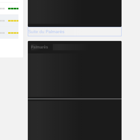
Suite du Palmarès
Palmarès