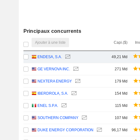
Principaux concurrents
Ajouter à une liste
Capi.($)
In
ENDESA, S.A.
49,21 Md
GE VERNOVA INC.
271 Md
NEXTERA ENERGY
179 Md
IBERDROLA, S.A.
154 Md
ENEL S.P.A.
115 Md
SOUTHERN COMPANY
107 Md
DUKE ENERGY CORPORATION
96,17 Md