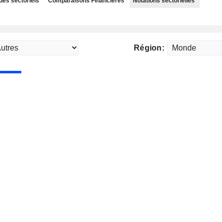
des sectoriels
Comparaisons Financières
Notations sectorielles
Région: