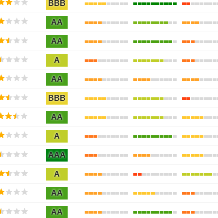
BBB
AA
AA
A
AA
BBB
AA
A
AAA
A
AA
AA