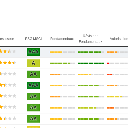
Révisions
vestisseur
ESG MSCI
Fondamentaux
Valorisatio
Fondamentaux
AAA
A
AA
AAA
AA
AA
AA