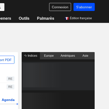
Connexion
S'abonner
eeners
Outils
Palmarès
Édition française
Indices
Europe
Amériques
Asie
ort PDF
RE
RE
Agenda
Secteur
Dérivés
Fonds et ETFs