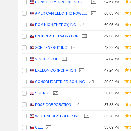
CONSTELLATION ENERGY CORPORATION
94,67 Md
AMERICAN ELECTRIC POWER COMPANY, INC.
68,85 Md
DOMINION ENERGY, INC.
60,05 Md
ENTERGY CORPORATION
49,86 Md
XCEL ENERGY INC.
48,22 Md
VISTRA CORP.
47,4 Md
EXELON CORPORATION
47,24 Md
CONSOLIDATED EDISON, INC.
39,92 Md
SSE PLC
38,05 Md
PG&E CORPORATION
37,88 Md
WEC ENERGY GROUP, INC.
35,28 Md
CEZ,
35,09 Md