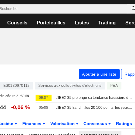
Conseils
Portefeuilles
Listes
Trading
Scr
Ajouter à une liste
Rapp
ES0130670112
Services aux collectivités d'électricité
PEA
ès clôture
21:59:59
09:07
L'IBEX 35 prolonge sa tendance haussière dans l'espoir d'un accord entre les États-Unis et l'Iran
,44
-0,06 %
05/08
L'IBEX 35 franchit les 20 100 points, les yeux rivés sur le secteur technologique et la géopolitique
Société
Finances
Valorisation
Consensus
Ratings