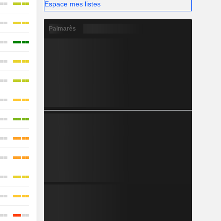
Espace mes listes
Palmarès