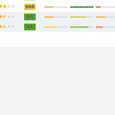
BBB
AA
AA