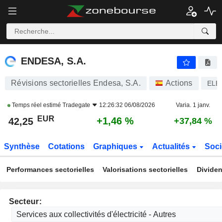
ENDESA, S.A.
42,25
€
+1,46 %
ENDESA, S.A.
Révisions sectorielles Endesa, S.A.
Actions
ELE
Temps réel estimé
Tradegate
12:26:32 06/08/2026
Varia. 1 janv.
EUR
+1,46 %
42,25
+37,84 %
Synthèse
Cotations
Graphiques
Actualités
Soci
Performances sectorielles
Valorisations sectorielles
Dividen
Secteur: