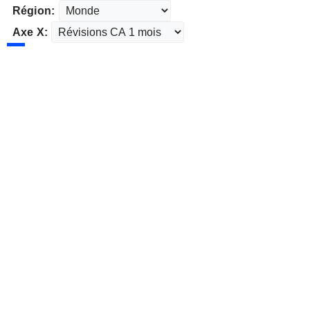
Région:
Axe X: