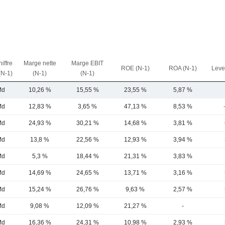
iffre
Marge nette
Marge EBIT
ROE (N-1)
ROA (N-1)
Leve
(N-1)
(N-1)
(N-1)
Md
10,26 %
15,55 %
23,55 %
5,87 %
Md
12,83 %
3,65 %
47,13 %
8,53 %
Md
24,93 %
30,21 %
14,68 %
3,81 %
Md
13,8 %
22,56 %
12,93 %
3,94 %
Md
5,3 %
18,44 %
21,31 %
3,83 %
Md
14,69 %
24,65 %
13,71 %
3,16 %
Md
15,24 %
26,76 %
9,63 %
2,57 %
Md
9,08 %
12,09 %
21,27 %
-
Md
16,36 %
24,31 %
10,98 %
2,93 %