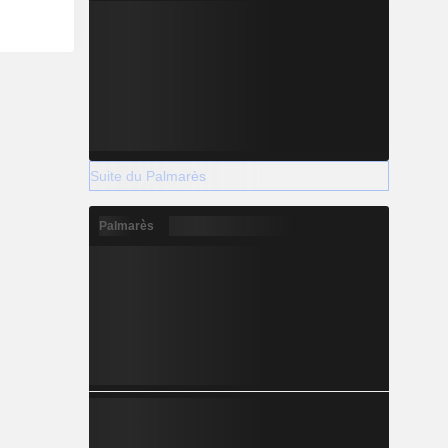
Suite du Palmarès
Palmarès