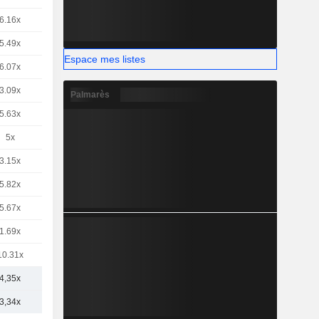
6.16x
5.49x
Espace mes listes
6.07x
3.09x
Palmarès
5.63x
5x
3.15x
5.82x
5.67x
1.69x
10.31x
4,35x
3,34x