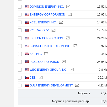
DOMINION ENERGY, INC.
16,51 
ENTERGY CORPORATION
12,95 
XCEL ENERGY INC.
14,67 
VISTRA CORP.
17,74 
EXELON CORPORATION
24,26 
CONSOLIDATED EDISON, INC.
16,92 
SSE PLC
13,45 
PG&E CORPORATION
24,94 
WEC ENERGY GROUP, INC.
9,8 M
CEZ,
16,2 M
GULF ENERGY DEVELOPMENT
4,11 M
Moyenne
25,9
Moyenne pondérée par Capi.
33,1