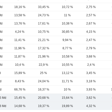
Md
18,16 %
33,45 %
10,72 %
2,75 %
Md
13,58 %
24,73 %
11 %
2,57 %
Md
13,76 %
17,61 %
10,38 %
2,67 %
Md
4,24 %
10,75 %
30,85 %
4,15 %
Md
11,41 %
21,21 %
9,94 %
2,47 %
Md
11,96 %
17,32 %
8,77 %
2,79 %
Md
11,87 %
21,96 %
10,58 %
3,68 %
Md
10,4 %
22,9 %
10,55 %
2,4 %
d
15,89 %
25 %
13,12 %
3,45 %
d
8,43 %
24,04 %
11,71 %
3,18 %
d
66,76 %
16,37 %
10 %
3,93 %
6 Md
15,45 %
20,68 %
15,64 %
3,62 %
8 Md
14,68 %
19,37 %
19,89 %
4,32 %