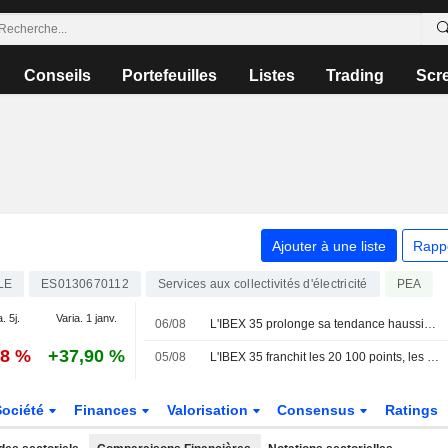
Conseils
Portefeuilles
Listes
Trading
Scr
Ajouter à une liste
Rapp
LE
ES0130670112
Services aux collectivités d'électricité
PEA
. 5j.
Varia. 1 janv.
06/08
L'IBEX 35 prolonge sa tendance haussière dans l'espoir d'un accord entre les États-Unis et l'Iran
28 %
+37,90 %
05/08
L'IBEX 35 franchit les 20 100 points, les yeux rivés sur le secteur technologique et la géopolitique
Société
Finances
Valorisation
Consensus
Ratings