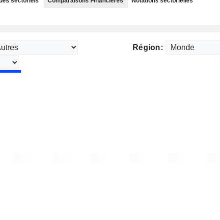
des sectoriels
Comparaisons Financières
Notations sectorielles
Région: