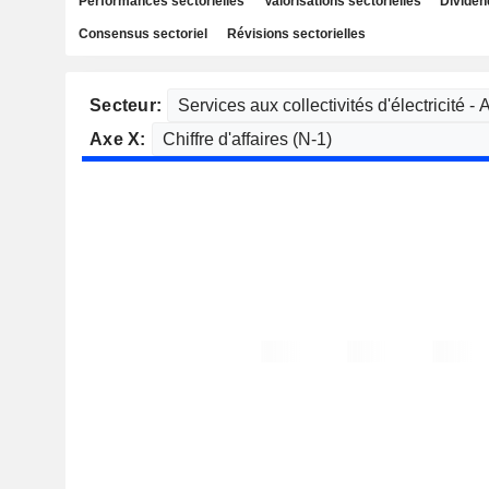
Performances sectorielles
Valorisations sectorielles
Dividen
Consensus sectoriel
Révisions sectorielles
Secteur:
Axe X: