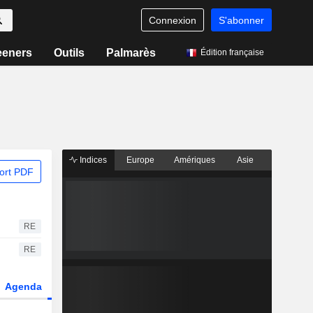
Connexion
S'abonner
eeners
Outils
Palmarès
Édition française
Indices
Europe
Amériques
Asie
ort PDF
RE
RE
Agenda
Secteur
Dérivés
Fonds et ETFs