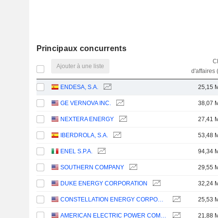
Principaux concurrents
Ch
Ajouter à une liste
d'affaires 
ENDESA, S.A.
25,15 
GE VERNOVA INC.
38,07 
NEXTERA ENERGY
27,41 
IBERDROLA, S.A.
53,48 
ENEL S.P.A.
94,34 
SOUTHERN COMPANY
29,55 
DUKE ENERGY CORPORATION
32,24 
CONSTELLATION ENERGY CORPORATION
25,53 
AMERICAN ELECTRIC POWER COMPANY, INC.
21,88 