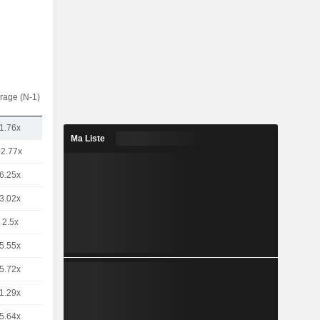
rage (N-1)
1.76x
Ma Liste
-2.77x
6.25x
3.02x
2.5x
5.55x
5.72x
1.29x
5.64x