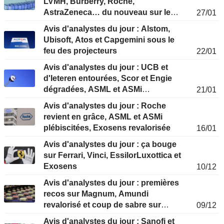
LVMH, Burberry, Roche,
AstraZeneca… du nouveau sur les
27/01
recos
Avis d'analystes du jour : Alstom,
Ubisoft, Atos et Capgemini sous le
feu des projecteurs
22/01
Avis d'analystes du jour : UCB et
d'Ieteren entourées, Scor et Engie
dégradées, ASML et ASMi
21/01
chouchoutées
Avis d'analystes du jour : Roche
revient en grâce, ASML et ASMi
plébiscitées, Exosens revalorisée
16/01
Avis d'analystes du jour : ça bouge
sur Ferrari, Vinci, EssilorLuxottica et
Exosens
10/12
Avis d'analystes du jour : premières
recos sur Magnum, Amundi
revalorisé et coup de sabre sur
09/12
Hellofresh et Sodexo
Avis d'analystes du jour : Sanofi et