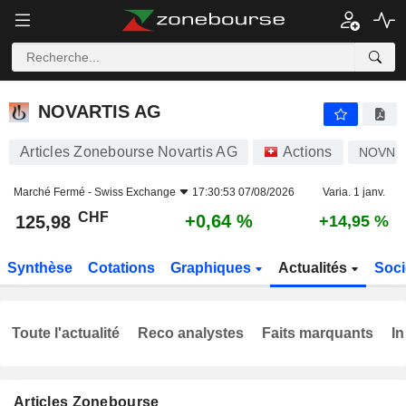
NOVARTIS AG
125,98
CHF
+0,64 %
NOVARTIS AG
Articles Zonebourse Novartis AG
Actions
NOVN
Marché Fermé -
Swiss Exchange
17:30:53 07/08/2026
Varia. 1 janv.
CHF
+0,64 %
125,98
+14,95 %
Synthèse
Cotations
Graphiques
Actualités
Soci
Toute l'actualité
Reco analystes
Faits marquants
In
Articles Zonebourse