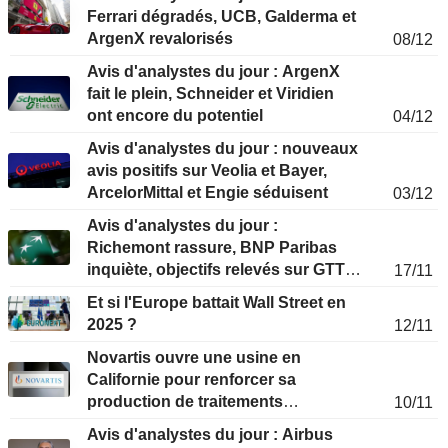
Ferrari dégradés, UCB, Galderma et
ArgenX revalorisés
08/12
Avis d'analystes du jour : ArgenX
fait le plein, Schneider et Viridien
ont encore du potentiel
04/12
Avis d'analystes du jour : nouveaux
avis positifs sur Veolia et Bayer,
ArcelorMittal et Engie séduisent
03/12
Avis d'analystes du jour :
Richemont rassure, BNP Paribas
inquiète, objectifs relevés sur GTT,
17/11
Alstom et Euronext
Et si l'Europe battait Wall Street en
2025 ?
12/11
Novartis ouvre une usine en
Californie pour renforcer sa
production de traitements
10/11
anticancer
Avis d'analystes du jour : Airbus