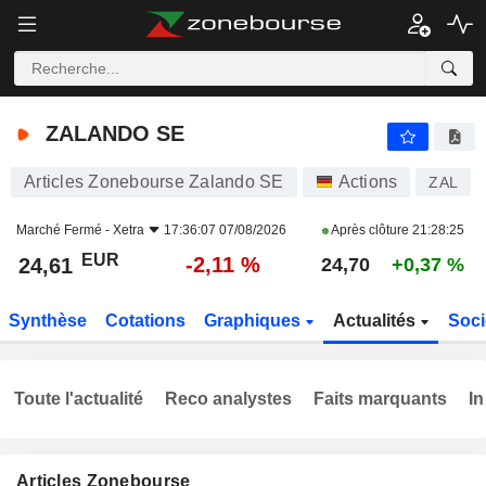
ZALANDO SE
24,61
€
-2,11 %
ZALANDO SE
Articles Zonebourse Zalando SE
Actions
ZAL
Marché Fermé -
Xetra
17:36:07 07/08/2026
Après clôture
21:28:25
EUR
-2,11 %
24,61
24,70
+0,37 %
Synthèse
Cotations
Graphiques
Actualités
Soci
Toute l'actualité
Reco analystes
Faits marquants
In
Articles Zonebourse