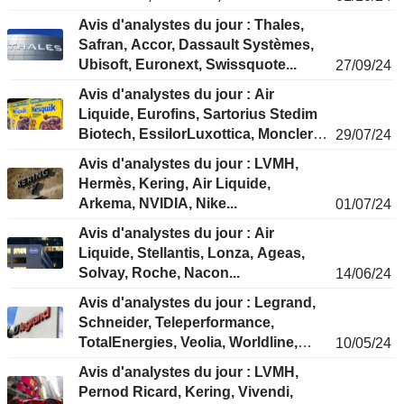
Avis d'analystes du jour : Thales,
Safran, Accor, Dassault Systèmes,
Ubisoft, Euronext, Swissquote...
27/09/24
Avis d'analystes du jour : Air
Liquide, Eurofins, Sartorius Stedim
Biotech, EssilorLuxottica, Moncler,
29/07/24
Kering, Nestlé...
Avis d'analystes du jour : LVMH,
Hermès, Kering, Air Liquide,
Arkema, NVIDIA, Nike...
01/07/24
Avis d'analystes du jour : Air
Liquide, Stellantis, Lonza, Ageas,
Solvay, Roche, Nacon...
14/06/24
Avis d'analystes du jour : Legrand,
Schneider, Teleperformance,
TotalEnergies, Veolia, Worldline,
10/05/24
Amundi...
Avis d'analystes du jour : LVMH,
Pernod Ricard, Kering, Vivendi,