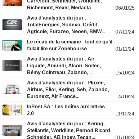
Carrefour, Schneider, Worldline,
Richemont, Rexel, Medacta…
06/01/25
Avis d'analystes du jour :
TotalEnergies, Sodexo, Crédit
Agricole, Eurazeo, Neoen, BMW...
07/11/24
Le récap de la semaine : tout ce qu'il
fallait lire sur Zonebourse
01/11/24
Avis d'analystes du jour : Air
Liquide, Amundi, Alcon, Soitec,
Rémy Cointreau, Zalando,
15/10/24
Inventiva...
Avis d'analystes du jour : Pluxee,
Airbus, Elior, Kering, Seb, Zalando,
Euronext, Air France...
14/10/24
InPost SA : Les boîtes aux lettres
2.0
11/10/24
Avis d'analystes du jour : Kering,
Stellantis, Worldline, Pernod Ricard,
Schneider, AB Inbev, Tecan...
01/10/24