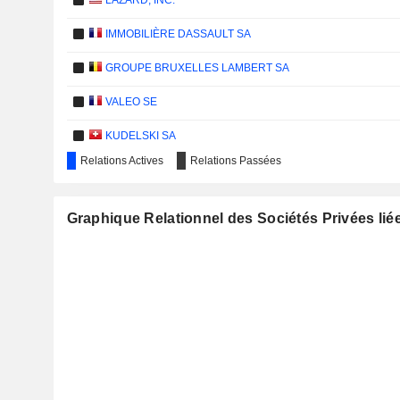
LAZARD, INC.
IMMOBILIÈRE DASSAULT SA
GROUPE BRUXELLES LAMBERT SA
VALEO SE
KUDELSKI SA
Relations Actives
Relations Passées
PEUGEOT INVEST
JCDECAUX SE
Graphique Relationnel des Sociétés Privées lié
HAULOTTE GROUP
COMPAGNIE CHARGEURS INVEST
BIOMÉRIEUX
ATTIJARIWAFA BANK SA
LEGRAND