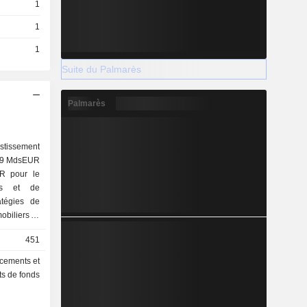
1
1
1
Suite du Palmarès
Palmarès
stissement
 39 MdsEUR
UR pour le
els et de
atégies de
obiliers et
pagne plus
451
mettant au
agement de
acements et
 expertise
ts de fonds
ux marchés
 Europe, en