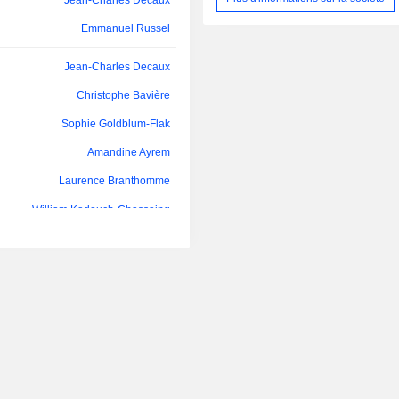
Jean-Charles Decaux
Asie et aux Etats-Unis, ainsi que s
responsable de la création de valeur
Emmanuel Russel
la croissance. Son actionnariat instit
familial ainsi que sa structure financ
Jean-Charles Decaux
lui permettent de s'inscrire dans
Eurazeo SE dispose de bureaux à P
Christophe Bavière
York, Londres, Francfort, Berli
Sophie Goldblum-Flak
Stockholm, Madrid, Luxembourg, 
Séoul, Singapour, Tokyo et Saõ Paulo
Amandine Ayrem
Laurence Branthomme
William Kadouch-Chassaing
Vivianne Akriche
Marc Frappier
Georges Pauget
Mathilde Lemoine
Alain Mérieux