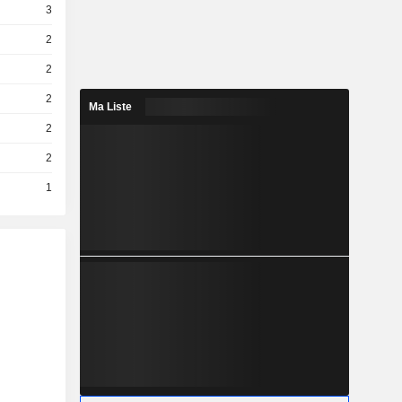
3
2
2
2
Ma Liste
2
2
1