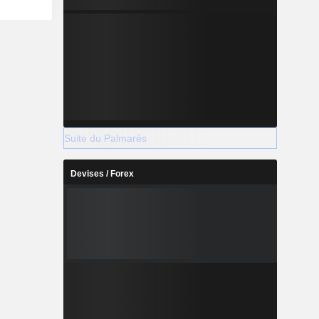
on approche
 fondée sur
utionnel et
ière solide
 la durée.
aris, New-
n, Milan,
Shanghai,
.
Suite du Palmarès
Devises / Forex