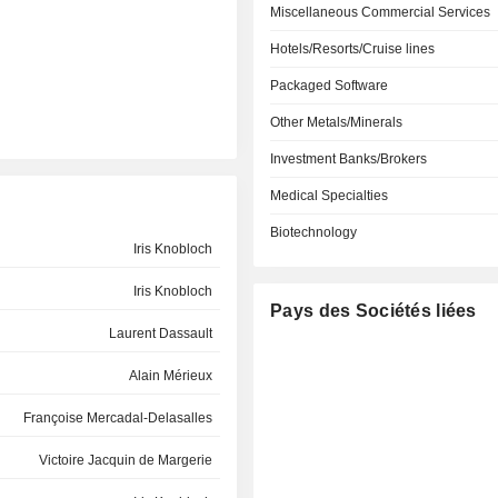
Miscellaneous Commercial Services
Hotels/Resorts/Cruise lines
Packaged Software
Other Metals/Minerals
Investment Banks/Brokers
Medical Specialties
Biotechnology
Iris Knobloch
Iris Knobloch
Pays des Sociétés liées
Laurent Dassault
Alain Mérieux
Françoise Mercadal-Delasalles
Victoire Jacquin de Margerie