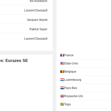
Iris Knobloch
Laurent Dassault
Jacques Veyrat
Patrick Sayer
Laurent Dassault
Nicolas Huet
France
Jean-Charles Decaux
es: Eurazeo SE
Etats-Unis
Bertrand Badré
Belgique
Georges Ralli
Luxembourg
Harold Y. H. Boël
Pays-Bas
Françoise Mercadal-Delasalles
Royaume-Uni
Togo
Stéphane Pallez