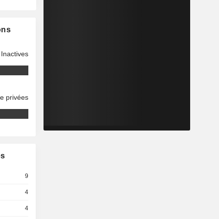
ons
Inactives
se privées
es
9
4
4