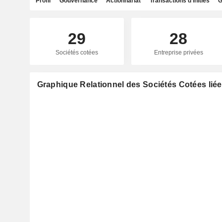
Profil
Gouvernance
Actionnariat
Transactions d'initiés
G
29
28
Sociétés cotées
Entreprise privées
Graphique Relationnel des Sociétés Cotées lié