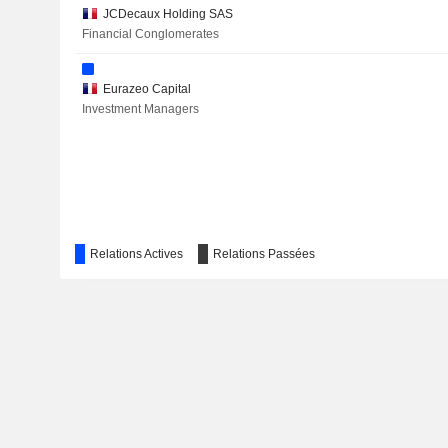
JCDecaux Holding SAS
Financial Conglomerates
Eurazeo Capital
Investment Managers
Relations Actives
Relations Passées
Lakeland Tours LLC
Other Consumer Services
Institut d'Études Politiques d'Aix-en-Provence
Other Consumer Services
bioMERIEUX Benelux SANV