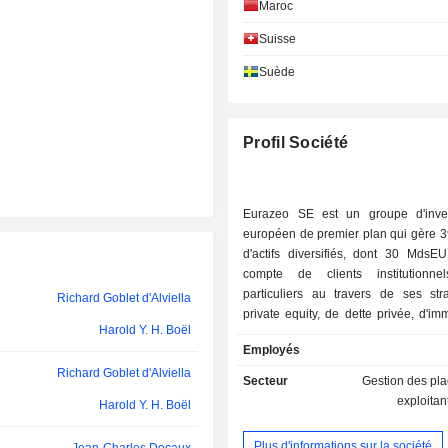
Maroc
Cathia Lawson-Hall
Suisse
Bertrand Badré
Suède
Stéphane Boissel
Jacques Veyrat
Profil Société
Stéphane Pallez
Victoire Jacquin de Margerie
Eurazeo SE est un groupe d'inve
européen de premier plan qui gère
Cathia Lawson-Hall
d'actifs diversifiés, dont 30 MdsE
compte de clients institutionn
Cathia Lawson-Hall
particuliers au travers de ses str
Richard Goblet d'Alviella
private equity, de dette privée, d'imm
Iris Knobloch
Harold Y. H. Boël
d'infrastructures. Le groupe accom
Employés
Caroline Cohen
de 600 entreprises Mid-Market, 
Richard Goblet d'Alviella
service de leur développement l'eng
Secteur
Gestion des pl
Ewa Brandt
ses plus de 450 collaborateurs, son
exploitan
Harold Y. H. Boël
sectorielle, son accès privilégié a
mondiaux via 14 bureaux répartis en
Plus d'informations sur la société