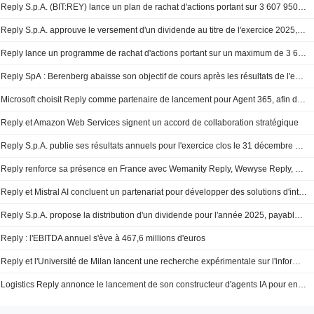
Reply S.p.A. (BIT:REY) lance un plan de rachat d'actions portant sur 3 607 950 actions ordinaires, soit 9,65% de son capital social, pour un montant de 550 millions d'euros, conformément à l'autorisation du 23 avril 2025.
Reply S.p.A. approuve le versement d'un dividende au titre de l'exercice 2025, payable le 20 mai 2026
Reply lance un programme de rachat d'actions portant sur un maximum de 3 607 950 titres
Reply SpA : Berenberg abaisse son objectif de cours après les résultats de l'exercice 2025
Microsoft choisit Reply comme partenaire de lancement pour Agent 365, afin de soutenir la gouvernance et le déploiement des agents d'IA
Reply et Amazon Web Services signent un accord de collaboration stratégique
Reply S.p.A. publie ses résultats annuels pour l'exercice clos le 31 décembre 2025
Reply renforce sa présence en France avec Wemanity Reply, Wewyse Reply, Wizards Reply et Glue Reply
Reply et Mistral AI concluent un partenariat pour développer des solutions d'intelligence artificielle souveraines et de classe entreprise
Reply S.p.A. propose la distribution d'un dividende pour l'année 2025, payable le 20 mai 2026
Reply : l'EBITDA annuel s'ève à 467,6 millions d'euros
Reply et l'Université de Milan lancent une recherche expérimentale sur l'informatique biologique basée sur la plateforme Cl1 de Cortical Labs
Logistics Reply annonce le lancement de son constructeur d'agents IA pour entrepôts, GaliLEA Dynamic Intelligence