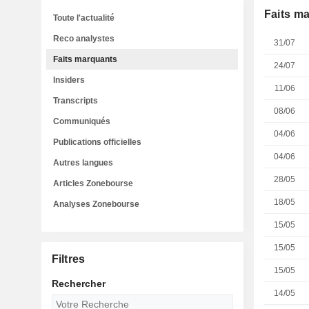
Faits m
Toute l'actualité
Reco analystes
31/07
Faits marquants
24/07
Insiders
11/06
Transcripts
08/06
Communiqués
04/06
Publications officielles
04/06
Autres langues
28/05
Articles Zonebourse
18/05
Analyses Zonebourse
15/05
15/05
Filtres
15/05
Rechercher
14/05