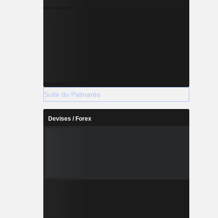
Suite du Palmarès
Devises / Forex