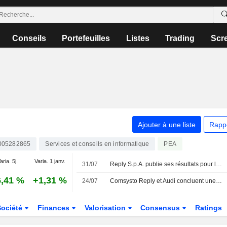
Conseils
Portefeuilles
Listes
Trading
Scr
Ajouter à une liste
Rapp
005282865
Services et conseils en informatique
PEA
aria. 5j.
Varia. 1 janv.
31/07
Reply S.p.A. publie ses résultats pour le premier semestre clos le 30 juin 2026
,41 %
+1,31 %
24/07
Comsysto Reply et Audi concluent une alliance stratégique pour faire évoluer la plateforme de véhicules d'occasion B2B grâce à un système multi-agents basé sur l'IA
Société
Finances
Valorisation
Consensus
Ratings