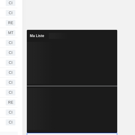
CI
CI
RE
MT
Ma Liste
CI
CI
CI
CI
CI
CI
RE
CI
CI