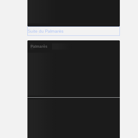
Suite du Palmarès
Palmarès