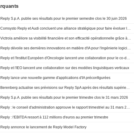
arquants
Reply S.p.A. publie ses résultats pour le premier semestre clos le 30 juin 2026
Comsysto Reply et Audi concluent une alliance stratégique pour faire évoluer la plateforme de véhicules d'occasion B2B grâce à un système multi-agents basé sur l'IA
Victrola améliore sa visibilité financière et son efficacité opérationnelle grâce à l'ERP Cloud de SAP déployé par Syskoplan Reply
Reply dévoile ses dernières innovations en matière d'IA pour l'ingénierie logicielle, les expériences augmentées, la data et l'IA industrielle à VivaTech 2026
Reply et l'Institut Européen d'Oncologie lancent une collaboration pour le co-développement et l'entraînement de modèles de langage de pointe dédiés à l'oncologie
Reply et l'IEO lancent une collaboration sur des modèles linguistiques verticaux
Reply lance une nouvelle gamme d'applications d'IA préconfigurées
Berenberg actualise ses prévisions sur Reply SpA après des résultats supérieurs aux attentes au T1 ; recommandation d'achat réitérée
Reply S.p.A. publie ses résultats pour le premier trimestre clos le 31 mars 2026
Reply : le conseil d'administration approuve le rapport trimestriel au 31 mars 2026
Reply : l'EBITDA ressort à 112 millions d'euros au premier trimestre
Reply annonce le lancement de Reply Model Factory