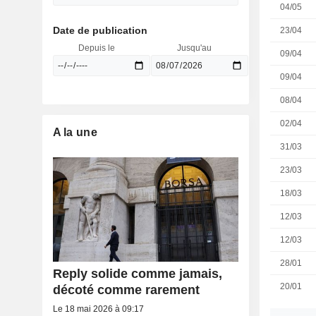
04/05
Date de publication
23/04
Depuis le
Jusqu'au
09/04
09/04
08/04
02/04
A la une
31/03
23/03
18/03
12/03
12/03
28/01
Reply solide comme jamais,
20/01
décoté comme rarement
Le 18 mai 2026 à 09:17