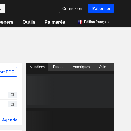
Connexion
S'abonner
eeners
Outils
Palmarès
Édition française
Indices
Europe
Amériques
Asie
ort PDF
CI
CI
Agenda
Secteur
Dérivés
Fonds et ETFs