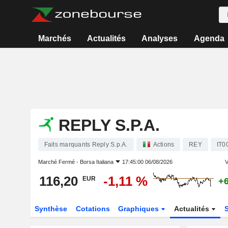
Marchés
Actualités
Analyses
Agenda
REPLY S.P.A.
Faits marquants Reply S.p.A.
Actions
REY
IT0
Marché Fermé -
Borsa Italiana
17:45:00 06/08/2026
V
116,20
-1,11 %
EUR
+6
Synthèse
Cotations
Graphiques
Actualités