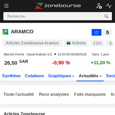
ARAMCO
26,50
﷼
-0,90 %
ARAMCO
Articles Zonebourse Aramco
Actions
2222
SA
Marché Fermé -
Saudi Arabian S.E.
14:20:00 06/08/2026
Varia. 1 janv.
SAR
-0,90 %
26,50
+11,20 %
Synthèse
Cotations
Graphiques
Actualités
Soci
Toute l'actualité
Reco analystes
Faits marquants
In
Articles Zonebourse