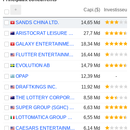
Capi.($)
Investisseur
SANDS CHINA LTD.
14,65 Md
ARISTOCRAT LEISURE LIMITED
27,7 Md
GALAXY ENTERTAINMENT GROUP LIMITED
18,34 Md
FLUTTER ENTERTAINMENT PLC
16,44 Md
EVOLUTION AB
14,79 Md
OPAP
12,39 Md
-
DRAFTKINGS INC.
11,92 Md
THE LOTTERY CORPORATION LIMITED
8,58 Md
SUPER GROUP (SGHC) LIMITED
6,63 Md
LOTTOMATICA GROUP S.P.A.
6,55 Md
CAESARS ENTERTAINMENT, INC.
6,14 Md