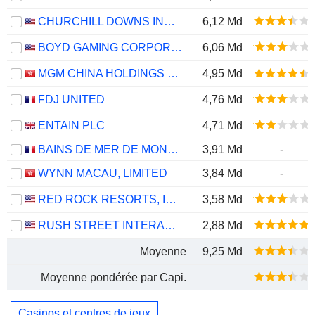
CHURCHILL DOWNS INCORPORATED
6,12 Md
BOYD GAMING CORPORATION
6,06 Md
MGM CHINA HOLDINGS LIMITED
4,95 Md
FDJ UNITED
4,76 Md
ENTAIN PLC
4,71 Md
BAINS DE MER DE MONACO
3,91 Md
-
WYNN MACAU, LIMITED
3,84 Md
-
RED ROCK RESORTS, INC.
3,58 Md
RUSH STREET INTERACTIVE, INC.
2,88 Md
Moyenne
9,25 Md
Moyenne pondérée par Capi.
Casinos et centres de jeux