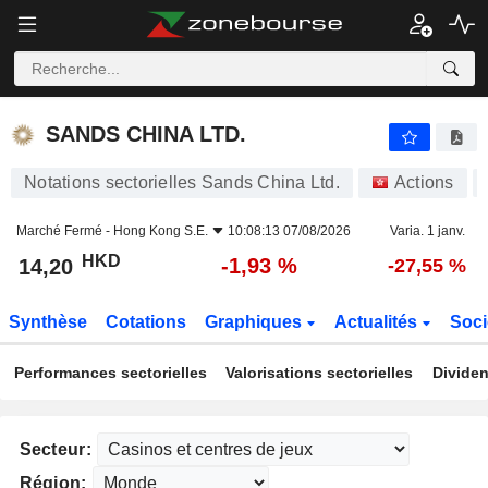
SANDS CHINA LTD.
14,20
$
-1,93 %
SANDS CHINA LTD.
Notations sectorielles Sands China Ltd.
Actions
Marché Fermé -
Hong Kong S.E.
10:08:13 07/08/2026
Varia. 1 janv.
HKD
-1,93 %
14,20
-27,55 %
Synthèse
Cotations
Graphiques
Actualités
Soci
Performances sectorielles
Valorisations sectorielles
Dividen
Secteur:
Région: